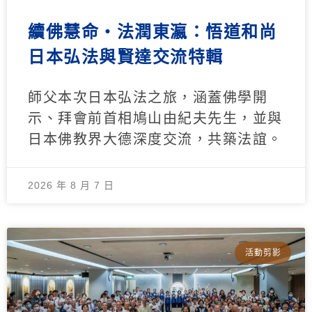
續佛慧命‧法潤東瀛：悟道和尚
日本弘法與賢達交流特輯
師父本次日本弘法之旅，涵蓋佛學開
示、拜會前首相鳩山由紀夫先生，並與
日本佛教界大德深度交流，共築法誼。
2026 年 8 月 7 日
活動剪影