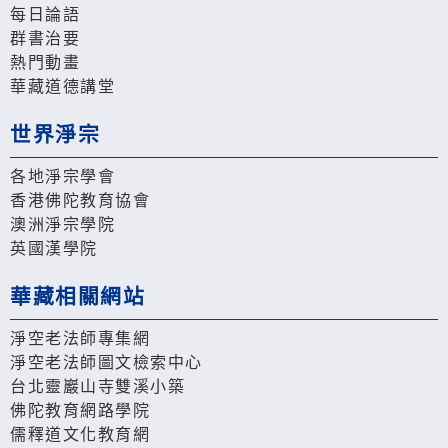
每日論語
群書治要
熱門動畫
華藏道德講堂
世界淨宗
各地淨宗學會
香港佛陀教育協會
澳洲淨宗學院
英國漢學院
華藏相關網站
淨空老法師專集網
淨空老法師圖文檢索中心
台北靈巖山寺雙溪小築
佛陀教育網路學院
儒釋道文化教育網