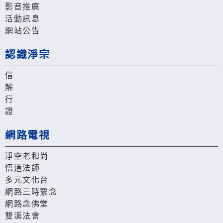
影音推廣
活動訊息
網站公告
認識淨宗
信
解
行
證
網路電視
淨空老和尚
悟道法師
多元文化台
網路三時繫念
網路念佛堂
雙溪法會