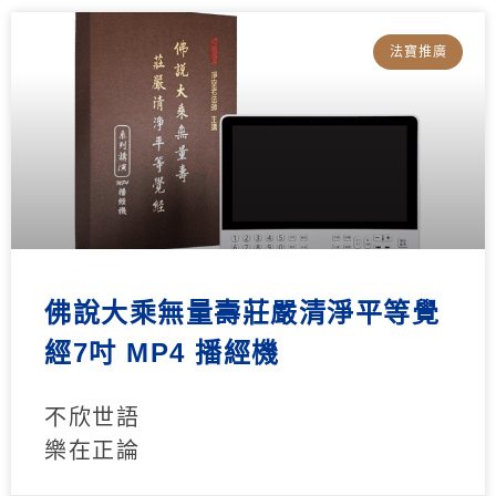
法寶推廣
佛說大乘無量壽莊嚴清淨平等覺
經7吋 MP4 播經機
不欣世語
樂在正論