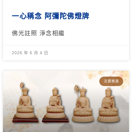
一心稱念 阿彌陀佛燈牌
佛光註照 淨念相繼
2026 年 6 月 4 日
法寶推廣