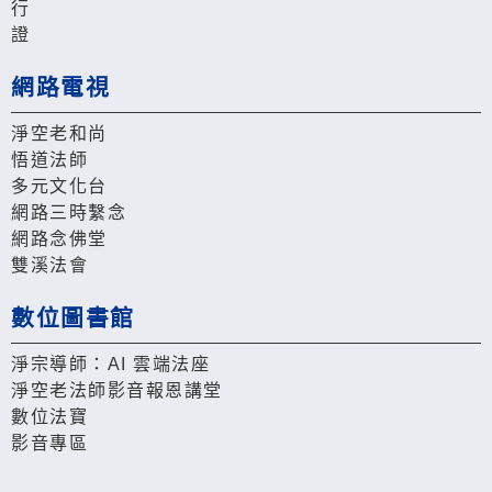
行
證
網路電視
淨空老和尚
悟道法師
多元文化台
網路三時繫念
網路念佛堂
雙溪法會
數位圖書館
淨宗導師：AI 雲端法座
淨空老法師影音報恩講堂
數位法寶
影音專區