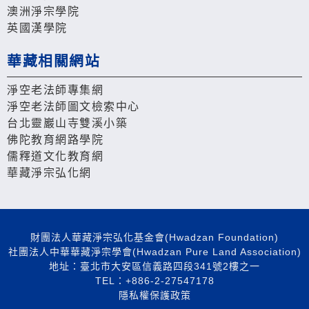
澳洲淨宗學院
英國漢學院
華藏相關網站
淨空老法師專集網
淨空老法師圖文檢索中心
台北靈巖山寺雙溪小築
佛陀教育網路學院
儒釋道文化教育網
華藏淨宗弘化網
財團法人華藏淨宗弘化基金會(Hwadzan Foundation)
社團法人中華華藏淨宗學會(Hwadzan Pure Land Association)
地址：臺北市大安區信義路四段341號2樓之一
TEL：+886-2-27547178
隱私權保護政策