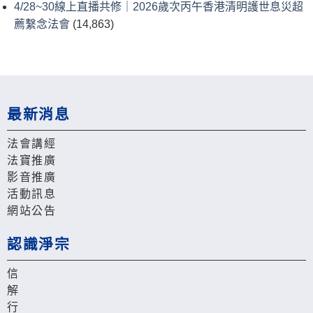
4/28~30線上直播共修｜2026歲次丙午香港清明護世息災超
薦繫念法會
(14,863)
最新消息
法會講經
法寶推廣
影音推廣
活動訊息
網站公告
認識淨宗
信
解
行