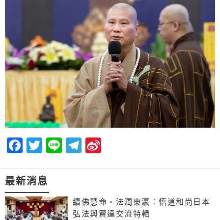
Facebook
Twitter
Line
Telegram
Sina
Weibo
最新消息
續佛慧命‧法潤東瀛：悟道和尚日本
弘法與賢達交流特輯