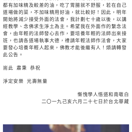
都有加味精及較差的油，吃了胃腸就不舒服，若在自己
道場做的菜，不加味精用好油，就比較好！因此，明年
開始將減少接受外面的法會，我計劃七十歲以後，以講
經教學、念佛求生淨土為主。希望我在外面作的繫念法
會，由年輕的法師發心去作，要培養年輕的法師出來接
班，也請各道場執事大德，禮請年輕法師作法會，大家
要發心培養年輕人起來，佛教才能後繼有人！煩請轉發
此公告。
耑此 肅秉 恭祝
淨定安樂 光壽無量
慚愧學人悟道和南敬白
二〇一九己亥六月二十七日於台北華藏