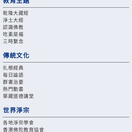
教育主題
乾隆大藏經
淨土大經
認識佛教
吃素是福
三時繫念
傳統文化
扎根經典
每日論語
群書治要
熱門動畫
華藏道德講堂
世界淨宗
各地淨宗學會
香港佛陀教育協會