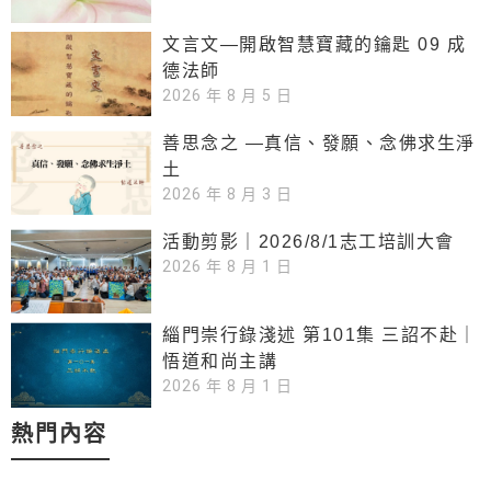
文言文—開啟智慧寶藏的鑰匙 09 成
德法師
2026 年 8 月 5 日
善思念之 —真信、發願、念佛求生淨
土
2026 年 8 月 3 日
活動剪影｜2026/8/1志工培訓大會
2026 年 8 月 1 日
緇門崇行錄淺述 第101集 三詔不赴｜
悟道和尚主講
2026 年 8 月 1 日
熱門內容