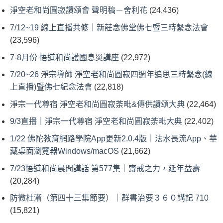
淨空老和尚圓寂讚頌會 聲明稿－舍利花
(24,436)
7/12~19 線上直播共修｜新莊念佛堂佛七暨三時繫念法會
(23,596)
7-8月份 悟道和尚護國息災講座
(22,972)
7/20~26 淨宗導師 淨空老和尚圓寂四週年追思三時繫念(線
上直播)暨佛七紀念法會
(22,818)
淨宗一代尊宿 淨空老和尚圓寂荼毗&傳供讚頌大典
(22,464)
9/3直播｜淨宗一代尊宿 淨空老和尚圓寂荼毗大典
(22,402)
1/22 佛陀教育網路學院App更新2.0.4版｜法水長流App、華
藏桌面瀏覽器Windows/macOS
(21,662)
7/23悟道和尚晨間講話 第577集｜齋戒之力，延年益壽
(20,284)
防微杜漸（第四十三集節要）｜群書治要３６０講記 710
(15,821)