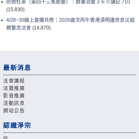
防微杜漸（第四十三集節要）｜群書治要３６０講記 710
(15,830)
4/28~30線上直播共修｜2026歲次丙午香港清明護世息災超
薦繫念法會
(14,870)
最新消息
法會講經
法寶推廣
影音推廣
活動訊息
網站公告
認識淨宗
信