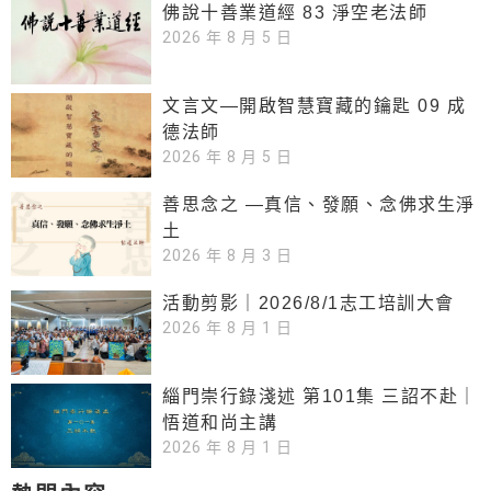
佛說十善業道經 83 淨空老法師
2026 年 8 月 5 日
文言文—開啟智慧寶藏的鑰匙 09 成
德法師
2026 年 8 月 5 日
善思念之 —真信、發願、念佛求生淨
土
2026 年 8 月 3 日
活動剪影｜2026/8/1志工培訓大會
2026 年 8 月 1 日
緇門崇行錄淺述 第101集 三詔不赴｜
悟道和尚主講
2026 年 8 月 1 日