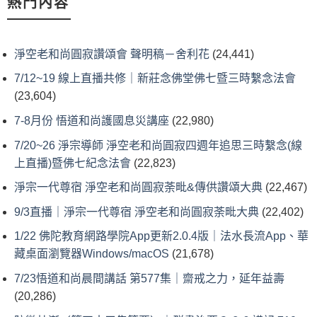
熱門內容
淨空老和尚圓寂讚頌會 聲明稿－舍利花
(24,441)
7/12~19 線上直播共修｜新莊念佛堂佛七暨三時繫念法會
(23,604)
7-8月份 悟道和尚護國息災講座
(22,980)
7/20~26 淨宗導師 淨空老和尚圓寂四週年追思三時繫念(線
上直播)暨佛七紀念法會
(22,823)
淨宗一代尊宿 淨空老和尚圓寂荼毗&傳供讚頌大典
(22,467)
9/3直播｜淨宗一代尊宿 淨空老和尚圓寂荼毗大典
(22,402)
1/22 佛陀教育網路學院App更新2.0.4版｜法水長流App、華
藏桌面瀏覽器Windows/macOS
(21,678)
7/23悟道和尚晨間講話 第577集｜齋戒之力，延年益壽
(20,286)