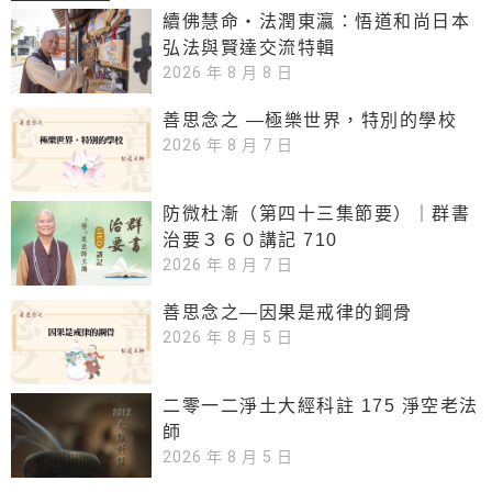
續佛慧命‧法潤東瀛：悟道和尚日本
弘法與賢達交流特輯
2026 年 8 月 8 日
善思念之 —極樂世界，特別的學校
2026 年 8 月 7 日
防微杜漸（第四十三集節要）｜群書
治要３６０講記 710
2026 年 8 月 7 日
善思念之—因果是戒律的鋼骨
2026 年 8 月 5 日
二零一二淨土大經科註 175 淨空老法
師
2026 年 8 月 5 日