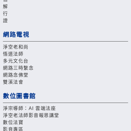
解
行
證
網路電視
淨空老和尚
悟道法師
多元文化台
網路三時繫念
網路念佛堂
雙溪法會
數位圖書館
淨宗導師：AI 雲端法座
淨空老法師影音報恩講堂
數位法寶
影音專區