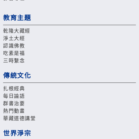
教育主題
乾隆大藏經
淨土大經
認識佛教
吃素是福
三時繫念
傳統文化
扎根經典
每日論語
群書治要
熱門動畫
華藏道德講堂
世界淨宗