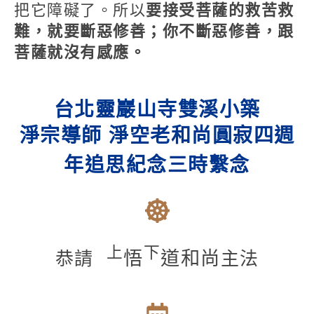
把它障礙了。所以
要接受菩薩的救苦救
難，就要斷惡修善；你不斷惡修善，跟
菩薩就沒有感應。
台北靈巖山寺雙溪小築
淨宗導師 淨空老和尚圓寂四週
年追思紀念三時繫念
上
下
悟
道和尚
恭請
主法