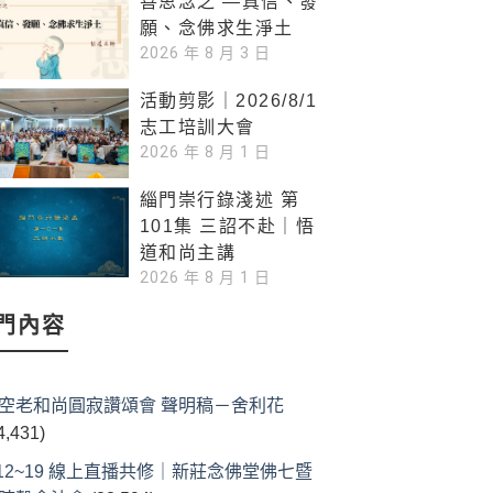
善思念之 —真信、發
願、念佛求生淨土
2026 年 8 月 3 日
活動剪影｜2026/8/1
志工培訓大會
2026 年 8 月 1 日
緇門崇行錄淺述 第
101集 三詔不赴｜悟
道和尚主講
2026 年 8 月 1 日
門內容
空老和尚圓寂讚頌會 聲明稿－舍利花
4,431)
/12~19 線上直播共修｜新莊念佛堂佛七暨