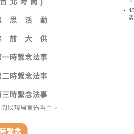
 台 北 時 間 )
4
清
追 思 活 動
佛 前 大 供
第一時繫念法事
第二時繫念法事
第三時繫念法事
時間以現場宣佈為主。
時繫念