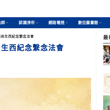
法師
認識淨宗
網路電視
數位圖書館
老和尚生西紀念繫念法會
最
尚生西紀念繫念法會