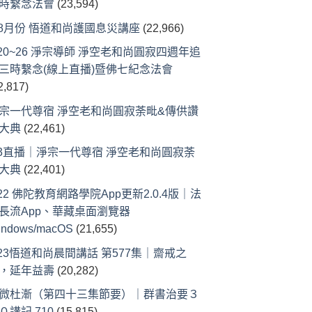
時繫念法會
(23,594)
-8月份 悟道和尚護國息災講座
(22,966)
/20~26 淨宗導師 淨空老和尚圓寂四週年追
三時繫念(線上直播)暨佛七紀念法會
2,817)
宗一代尊宿 淨空老和尚圓寂荼毗&傳供讚
大典
(22,461)
/3直播｜淨宗一代尊宿 淨空老和尚圓寂荼
大典
(22,401)
/22 佛陀教育網路學院App更新2.0.4版｜法
長流App、華藏桌面瀏覽器
indows/macOS
(21,655)
/23悟道和尚晨間講話 第577集｜齋戒之
，延年益壽
(20,282)
微杜漸（第四十三集節要）｜群書治要３
０講記 710
(15,815)