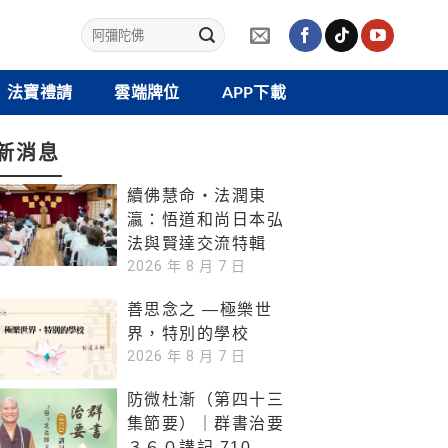
法寶禮請
雲端牌位
APP下載
新消息
續佛慧命‧法潤東
瀛：悟道和尚日本弘
法與賢達交流特輯
2026 年 8 月 7 日
善思念之 —極樂世
界，特別的學校
2026 年 8 月 7 日
防微杜漸（第四十三
集節要）｜群書治要
３６０講記 710