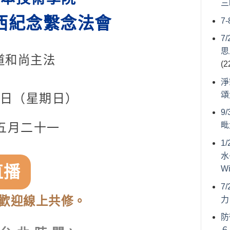
三
西紀念繫念法會
7
7
思
道和尚主法
(2
淨
頌
5日（星期日）
9
五
月二十一
毗
1
水
直播
W
7
歡迎線上共修。
力
防
６