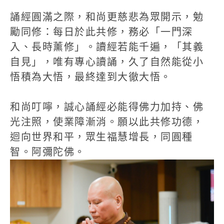
誦經圓滿之際，和尚更慈悲為眾開示，勉
勵同修：每日於此共修，務必「一門深
入、長時薰修」。讀經若能千遍，「其義
自見」，唯有專心讀誦，久了自然能從小
悟積為大悟，最終達到大徹大悟。
和尚叮嚀，誠心誦經必能得佛力加持、佛
光注照，使業障漸消。願以此共修功德，
迴向世界和平，眾生福慧增長，同圓種
智。阿彌陀佛。