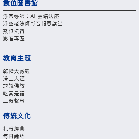
數位圖書館
淨宗導師：AI 雲端法座
淨空老法師影音報恩講堂
數位法寶
影音專區
教育主題
乾隆大藏經
淨土大經
認識佛教
吃素是福
三時繫念
傳統文化
扎根經典
每日論語