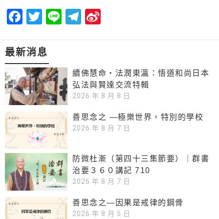
Facebook
Twitter
Line
Telegram
Sina
Weibo
最新消息
續佛慧命‧法潤東瀛：悟道和尚日本
弘法與賢達交流特輯
2026 年 8 月 8 日
善思念之 —極樂世界，特別的學校
2026 年 8 月 7 日
防微杜漸（第四十三集節要）｜群書
治要３６０講記 710
2026 年 8 月 7 日
善思念之—因果是戒律的鋼骨
2026 年 8 月 5 日