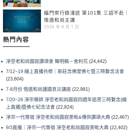
緇門崇行錄淺述 第101集 三詔不赴｜
悟道和尚主講
2026 年 8 月 1 日
熱門內容
淨空老和尚圓寂讚頌會 聲明稿－舍利花
(24,442)
7/12~19 線上直播共修｜新莊念佛堂佛七暨三時繫念法會
(23,604)
7-8月份 悟道和尚護國息災講座
(22,981)
7/20~26 淨宗導師 淨空老和尚圓寂四週年追思三時繫念(線
上直播)暨佛七紀念法會
(22,824)
淨宗一代尊宿 淨空老和尚圓寂荼毗&傳供讚頌大典
(22,467)
9/3直播｜淨宗一代尊宿 淨空老和尚圓寂荼毗大典
(22,402)