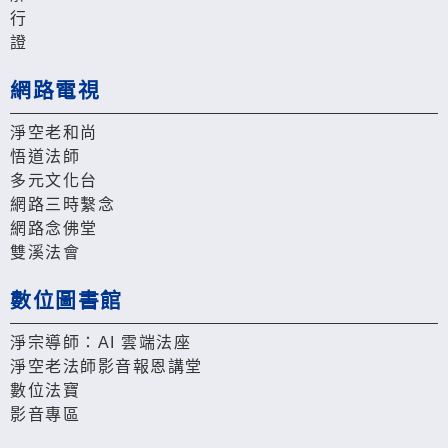
行
證
網路電視
淨空老和尚
悟道法師
多元文化台
網路三時繫念
網路念佛堂
雙溪法會
數位圖書館
淨宗導師：AI 雲端法座
淨空老法師影音報恩講堂
數位法寶
影音專區