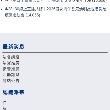
孝（第四十三集節要）｜群書治要３６０講記 709
(15,808)
4/28~30線上直播共修｜2026歲次丙午香港清明護世息災超
薦繫念法會
(14,855)
最新消息
法會講經
法寶推廣
影音推廣
活動訊息
網站公告
認識淨宗
信
解