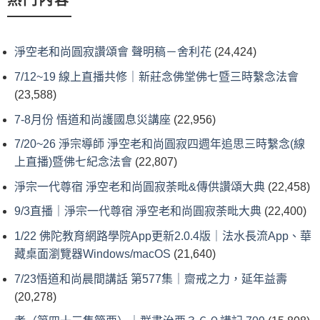
熱門內容
淨空老和尚圓寂讚頌會 聲明稿－舍利花
(24,424)
7/12~19 線上直播共修｜新莊念佛堂佛七暨三時繫念法會
(23,588)
7-8月份 悟道和尚護國息災講座
(22,956)
7/20~26 淨宗導師 淨空老和尚圓寂四週年追思三時繫念(線
上直播)暨佛七紀念法會
(22,807)
淨宗一代尊宿 淨空老和尚圓寂荼毗&傳供讚頌大典
(22,458)
9/3直播｜淨宗一代尊宿 淨空老和尚圓寂荼毗大典
(22,400)
1/22 佛陀教育網路學院App更新2.0.4版｜法水長流App、華
藏桌面瀏覽器Windows/macOS
(21,640)
7/23悟道和尚晨間講話 第577集｜齋戒之力，延年益壽
(20,278)