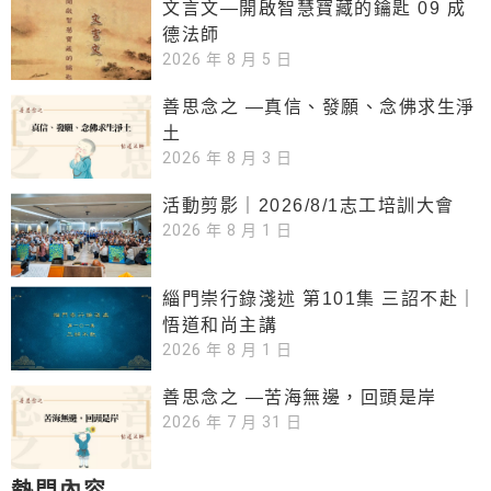
文言文—開啟智慧寶藏的鑰匙 09 成
德法師
2026 年 8 月 5 日
善思念之 —真信、發願、念佛求生淨
土
2026 年 8 月 3 日
活動剪影｜2026/8/1志工培訓大會
2026 年 8 月 1 日
緇門崇行錄淺述 第101集 三詔不赴｜
悟道和尚主講
2026 年 8 月 1 日
善思念之 —苦海無邊，回頭是岸
2026 年 7 月 31 日