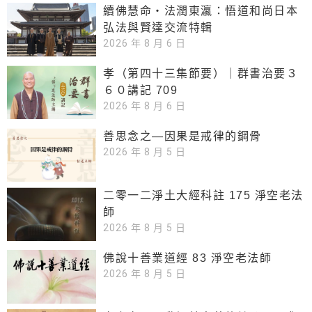
續佛慧命‧法潤東瀛：悟道和尚日本
弘法與賢達交流特輯
2026 年 8 月 6 日
孝（第四十三集節要）｜群書治要３
６０講記 709
2026 年 8 月 6 日
善思念之—因果是戒律的鋼骨
2026 年 8 月 5 日
二零一二淨土大經科註 175 淨空老法
師
2026 年 8 月 5 日
佛說十善業道經 83 淨空老法師
2026 年 8 月 5 日